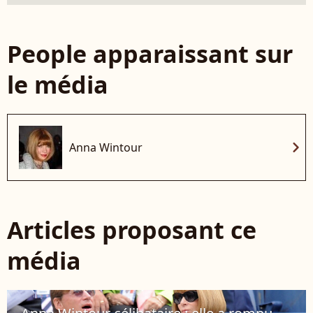
People apparaissant sur
le média
chevron_right
Anna Wintour
Articles proposant ce
média