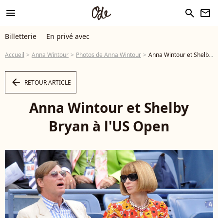
menu
search
newsletter
Billetterie
En privé avec
Accueil
Anna Wintour
Photos de Anna Wintour
Anna Wintour et Shelby Bryan à l'US Open - Photo
arrow_left
RETOUR ARTICLE
Anna Wintour et Shelby
Bryan à l'US Open