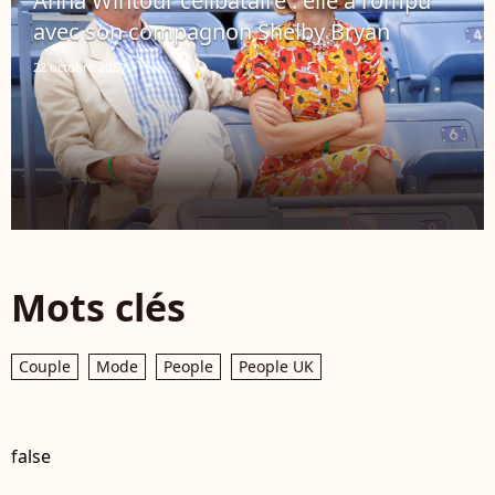
Anna Wintour célibataire : elle a rompu
avec son compagnon Shelby Bryan
22 octobre 2020
Mots clés
Couple
Mode
People
People UK
false