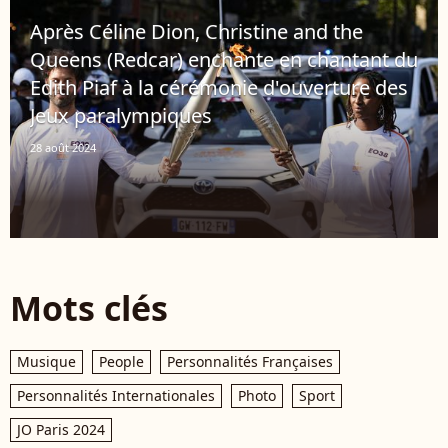
Après Céline Dion, Christine and the
Queens (Redcar) enchante en chantant du
Edith Piaf à la cérémonie d'ouverture des
Jeux paralympiques
28 août 2024
Mots clés
Musique
People
Personnalités Françaises
Personnalités Internationales
Photo
Sport
JO Paris 2024