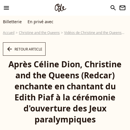
menu
search
newsletter
Billetterie
En privé avec
Accueil
Christine and the Queens
Vidéos de Christine and the Queens
Ap
arrow_left
RETOUR ARTICLE
Après Céline Dion, Christine
and the Queens (Redcar)
enchante en chantant du
Edith Piaf à la cérémonie
d'ouverture des Jeux
paralympiques