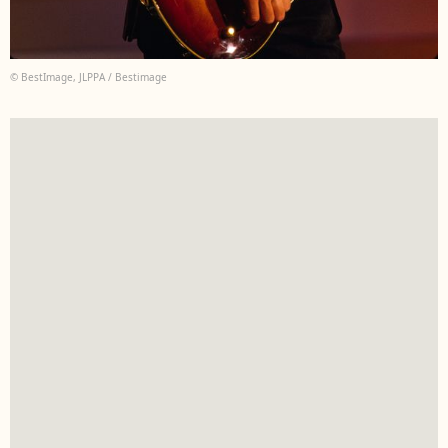
© BestImage, JLPPA / Bestimage