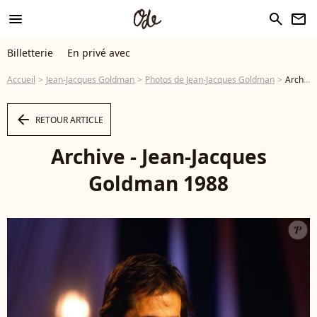
menu
search
newsletter
Billetterie
En privé avec
Accueil
Jean-Jacques Goldman
Photos de Jean-Jacques Goldman
Archive - Jean-Jacques Goldman 1988 - Photo
arrow_left
RETOUR ARTICLE
Archive - Jean-Jacques
Goldman 1988