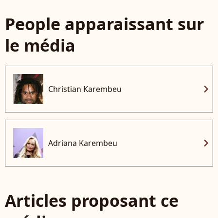
People apparaissant sur
le média
chevron_right
Christian Karembeu
chevron_right
Adriana Karembeu
Articles proposant ce