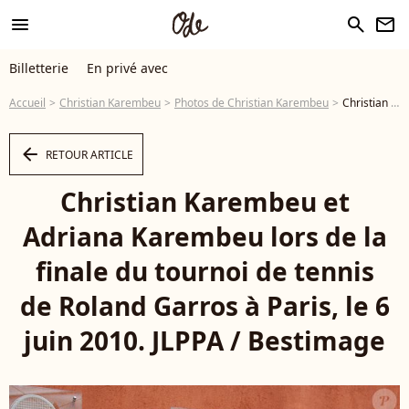
menu
search
newsletter
Billetterie
En privé avec
Accueil
Christian Karembeu
Photos de Christian Karembeu
Christian Karembeu et Adriana Karembeu lors de la finale du tournoi de tennis de Roland Garros à Paris, le 6 juin 2010. JLPPA / Bestimage - Photo
arrow_left
RETOUR ARTICLE
Christian Karembeu et
Adriana Karembeu lors de la
finale du tournoi de tennis
de Roland Garros à Paris, le 6
juin 2010. JLPPA / Bestimage