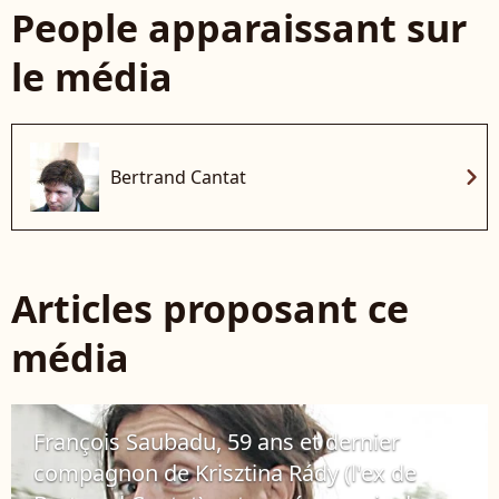
People apparaissant sur
le média
chevron_right
Bertrand Cantat
Articles proposant ce
média
François Saubadu, 59 ans et dernier
compagnon de Krisztina Rády (l'ex de