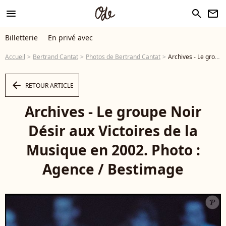
menu
search
newsletter
Billetterie
En privé avec
Accueil
Bertrand Cantat
Photos de Bertrand Cantat
Archives - Le groupe Noir Désir aux Victoires de la Musique en 2002. Photo : Agence / Bestimage - Photo
arrow_left
RETOUR ARTICLE
Archives - Le groupe Noir
Désir aux Victoires de la
Musique en 2002. Photo :
Agence / Bestimage