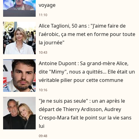
voyage
11:10
Alice Taglioni, 50 ans : "J'aime faire de
player2
l'aérobic, ça me met en forme pour toute
la journée"
10:43
Antoine Dupont : Sa grand-mère Alice,
dite "Mimy", nous a quittés... Elle était un
véritable pilier pour cette commune
10:16
"Je ne suis pas seule" : un an après le
départ de Thierry Ardisson, Audrey
Crespo-Mara fait le point sur la vie sans
lui
09:48