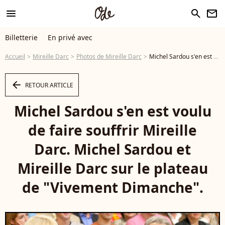
menu
search
newsletter
Billetterie
En privé avec
Accueil
Mireille Darc
Photos de Mireille Darc
Michel Sardou s'en est voulu de faire souffrir Mireille Darc. Michel Sardou et Mireille Darc sur le plateau de "Vivement Dimanche". © Guillaume Gaffiot/Bestimage - Photo
arrow_left
RETOUR ARTICLE
Michel Sardou s'en est voulu
de faire souffrir Mireille
Darc. Michel Sardou et
Mireille Darc sur le plateau
de "Vivement Dimanche".