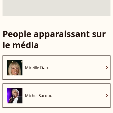
People apparaissant sur
le média
chevron_right
Mireille Darc
chevron_right
Michel Sardou