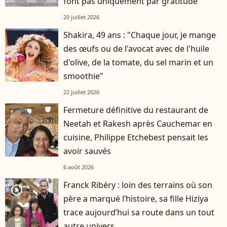
font pas uniquement par gratitude
20 juillet 2026
Shakira, 49 ans : "Chaque jour, je mange
des œufs ou de l'avocat avec de l'huile
d'olive, de la tomate, du sel marin et un
smoothie"
22 juillet 2026
Fermeture définitive du restaurant de
Neetah et Rakesh après Cauchemar en
cuisine, Philippe Etchebest pensait les
avoir sauvés
6 août 2026
Franck Ribéry : loin des terrains où son
player2
père a marqué l’histoire, sa fille Hiziya
trace aujourd’hui sa route dans un tout
autre univers