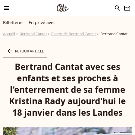
menu
search
newsletter
Billetterie
En privé avec
Accueil
Bertrand Cantat
Photos de Bertrand Cantat
Bertrand Cantat avec ses enfants et ses proches à l'enterrement de sa femme Kristina Rady aujourd'hui le 18 janvier dans les Landes - Photo
arrow_left
RETOUR ARTICLE
Bertrand Cantat avec ses
enfants et ses proches à
l'enterrement de sa femme
Kristina Rady aujourd'hui le
18 janvier dans les Landes