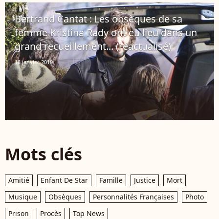
Bertrand Cantat : Les obsèques de sa
femme Kristina Rady ont eu lieu dans un
grand recueillement... (réactualisé)
18 janvier 2010
Mots clés
Amitié
Enfant De Star
Famille
Justice
Mort
Musique
Obsèques
Personnalités Françaises
Photo
Prison
Procès
Top News