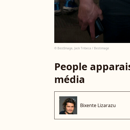
© BestImage, Jack Tribeca / Bestimage
People apparais
média
Bixente Lizarazu