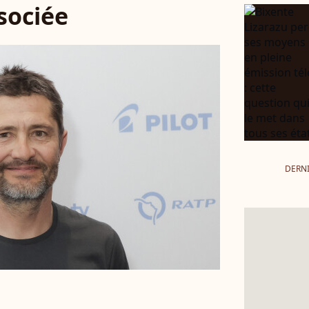
ssociée
DERNI