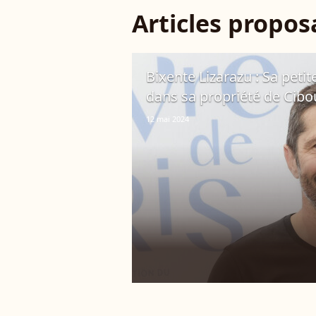
Articles propo
Bixente Lizarazu : Sa petit
dans sa propriété de Cib
12 mai 2024