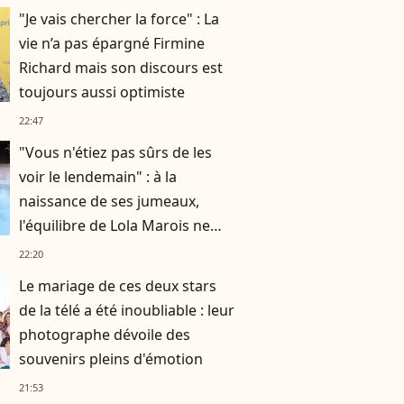
"Je vais chercher la force" : La
vie n’a pas épargné Firmine
Richard mais son discours est
toujours aussi optimiste
22:47
"Vous n'étiez pas sûrs de les
voir le lendemain" : à la
naissance de ses jumeaux,
l'équilibre de Lola Marois ne
tenait qu'à un fil
22:20
Le mariage de ces deux stars
de la télé a été inoubliable : leur
photographe dévoile des
souvenirs pleins d'émotion
21:53