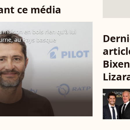
sant ce média
e maison en bois rien qu'à lui
Derni
ourne, au Pays basque
articl
Bixen
Lizar