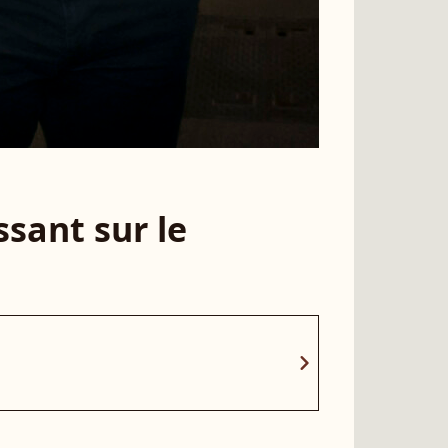
sant sur le
chevron_right