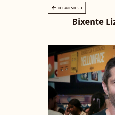
arrow_left
RETOUR ARTICLE
Bixente Liz