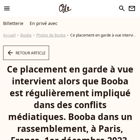
menu
search
newsletter
Billetterie
En privé avec
Accueil
Booba
Photos de Booba
Ce placement en garde à vue intervient alors que Booba est régulièrement impliqué dans des conflits médiatiques. Booba dans un rassemblement, à Paris, France, 1er décembre 2023. © Jack Tribeca/bestimage - Photo
arrow_left
RETOUR ARTICLE
Ce placement en garde à vue
intervient alors que Booba
est régulièrement impliqué
dans des conflits
médiatiques. Booba dans un
rassemblement, à Paris,