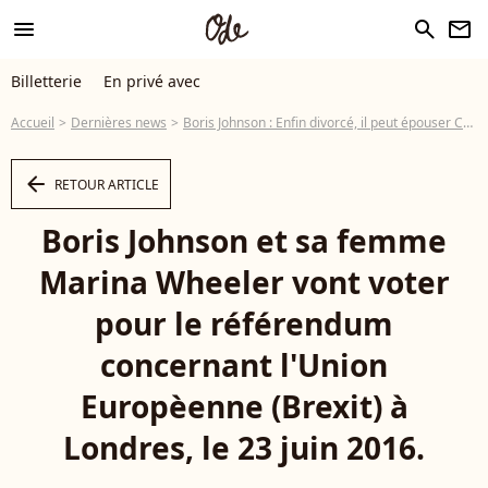
menu
search
newsletter
Billetterie
En privé avec
Accueil
Dernières news
Boris Johnson : Enfin divorcé, il peut épouser Carrie Symonds
arrow_left
RETOUR ARTICLE
Boris Johnson et sa femme
Marina Wheeler vont voter
pour le référendum
concernant l'Union
Europèenne (Brexit) à
Londres, le 23 juin 2016.