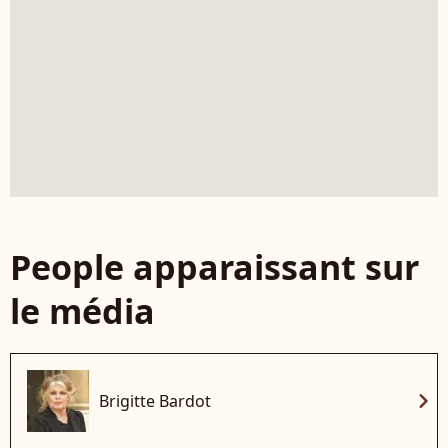
People apparaissant sur
le média
chevron_right
Brigitte Bardot