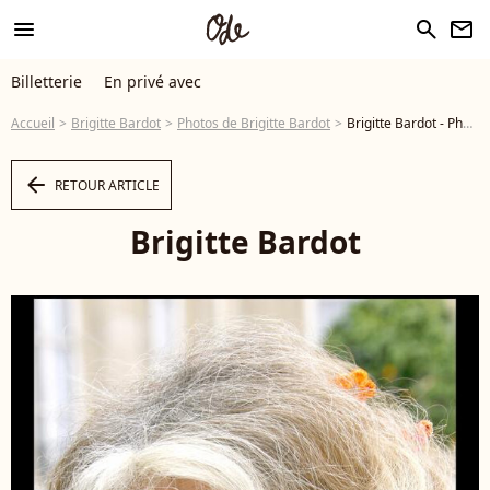
menu
search
newsletter
Billetterie
En privé avec
Accueil
Brigitte Bardot
Photos de Brigitte Bardot
Brigitte Bardot - Photo
arrow_left
RETOUR ARTICLE
Brigitte Bardot