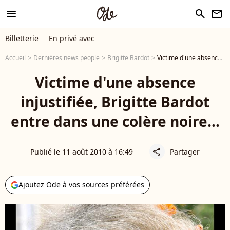
menu
search
newsletter
Billetterie
En privé avec
Accueil
Dernières news people
Brigitte Bardot
Victime d'une absence injustifiée, Brigitte Bardot entre dans une colère noire...
Victime d'une absence
injustifiée, Brigitte Bardot
entre dans une colère noire...
Publié le 11 août 2010 à 16:49
Partager
share
Ajoutez Ode à vos sources préférées