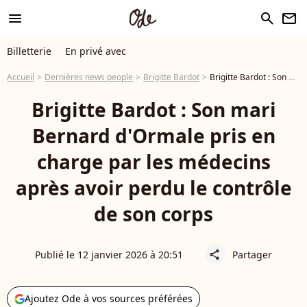
menu
search
newsletter
Billetterie
En privé avec
Accueil
Dernières news people
Brigitte Bardot
Brigitte Bardot : Son mari Bernard d'Ormale pris en charge par les médecins après avoir perdu le contrôle de son corps
Brigitte Bardot : Son mari
Bernard d'Ormale pris en
charge par les médecins
après avoir perdu le contrôle
de son corps
Publié le 12 janvier 2026 à 20:51
Partager
share
Ajoutez Ode à vos sources préférées