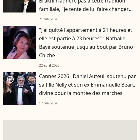
Brakni n'adhère pas à cette tradition
familiale, "je tente de lui faire changer
d'avis"
21 mai 2026
"J'ai quitté l'appartement à 21 heures et
elle est partie à 23 heures" : Nathalie
Baye soutenue jusqu'au bout par Bruno
Chiche
22 avril 2026
Cannes 2026 : Daniel Auteuil soutenu par
player2
sa fille Nelly et son ex Emmanuelle Béart,
divine pour la montée des marches
17 mai 2026