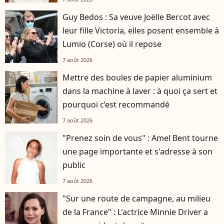
Guy Bedos : Sa veuve Joëlle Bercot avec
leur fille Victoria, elles posent ensemble à
Lumio (Corse) où il repose
7 août 2026
Mettre des boules de papier aluminium
dans la machine à laver : à quoi ça sert et
pourquoi c’est recommandé
7 août 2026
"Prenez soin de vous" : Amel Bent tourne
player2
une page importante et s'adresse à son
public
7 août 2026
"Sur une route de campagne, au milieu
de la France" : L'actrice Minnie Driver a