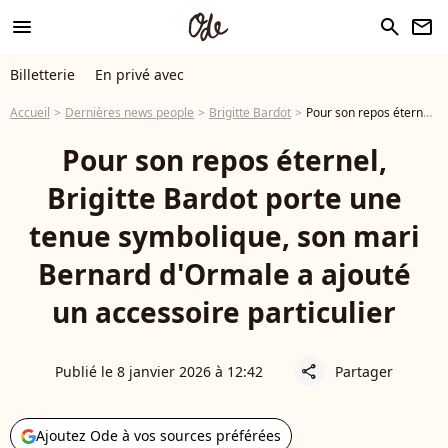
menu
search
newsletter
Billetterie
En privé avec
Accueil
Dernières news people
Brigitte Bardot
Pour son repos éternel, Brigitte Bardot porte une tenue symbolique, son mari Bernard d'Ormale a ajouté un accessoire particulier
Pour son repos éternel,
Brigitte Bardot porte une
tenue symbolique, son mari
Bernard d'Ormale a ajouté
un accessoire particulier
Publié le 8 janvier 2026 à 12:42
Partager
share
Ajoutez Ode à vos sources préférées