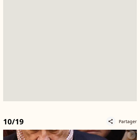
10/19
Partager
share