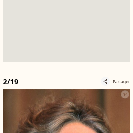
2/19
Partager
share