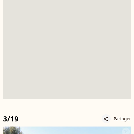
3/19
Partager
share