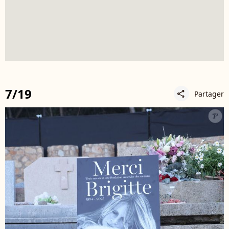
7/19
Partager
share