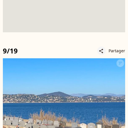
9/19
Partager
share