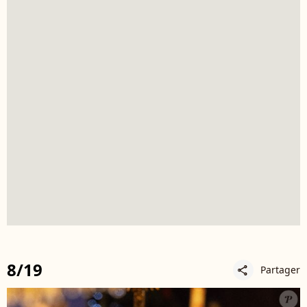
8/19
Partager
share