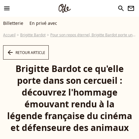
menu
search
newsletter
Billetterie
En privé avec
Accueil
Brigitte Bardot
Pour son repos éternel, Brigitte Bardot porte une tenue symbolique, son mari Bernard d'Ormale a ajouté un accessoire particulier
arrow_left
RETOUR ARTICLE
Brigitte Bardot ce qu'elle
porte dans son cercueil :
découvrez l'hommage
émouvant rendu à la
légende française du cinéma
et défenseure des animaux