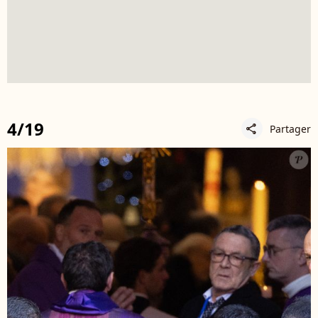
4/19
Partager
share