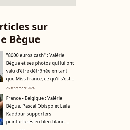
rticles sur
ie Bègue
"8000 euros cash" : Valérie
Bègue et ses photos qui lui ont
valu d'être détrônée en tant
que Miss France, ce qu'il s'est
vraiment passé
26 septembre 2024
France - Belgique : Valérie
Bègue, Pascal Obispo et Leïla
Kaddour, supporters
peinturlurés en bleu-blanc-
rouge pour la victoire !