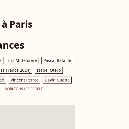
à Paris
ances
e
Iris Mittenaere
Pascal Bataille
iss France 2024)
Isabel Otero
pé
Vincent Perrot
David Guetta
VOIR TOUS LES PEOPLE