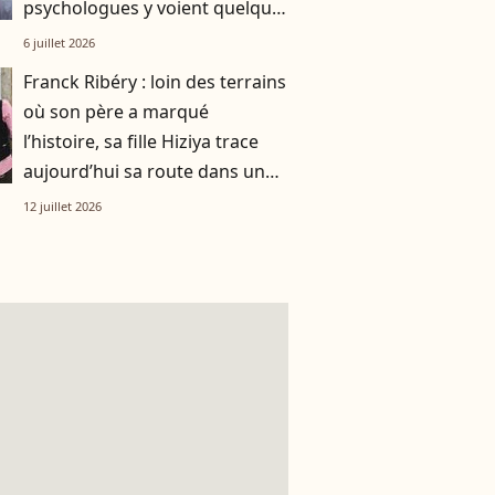
psychologues y voient quelque
chose de bien plus profond.
6 juillet 2026
Franck Ribéry : loin des terrains
où son père a marqué
l’histoire, sa fille Hiziya trace
aujourd’hui sa route dans un
tout autre univers
12 juillet 2026