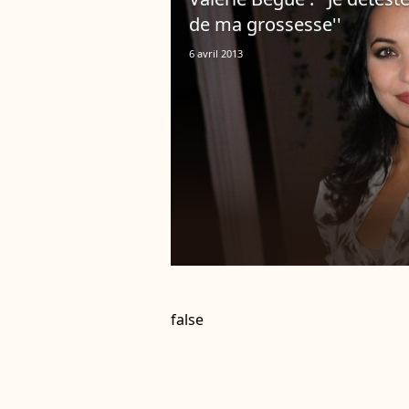
de ma grossesse''
6 avril 2013
false