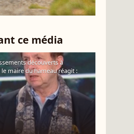
sant ce média
 ossements découverts à
 le maire du hameau réagit :