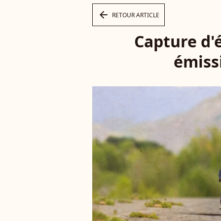
arrow_left
RETOUR ARTICLE
Capture d'é
émissi