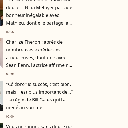
douce" : Nina Métayer partage
bonheur inégalable avec
Mathieu, dont elle partage la
vie depuis 10 ans
07:56
Charlize Theron : après de
nombreuses expériences
amoureuses, dont une avec
Sean Penn, l'actrice affirme ne
plus vouloir "vivre avec
07:28
quelqu’un"
"Célébrer le succès, c'est bien,
mais il est plus important de..."
: la règle de Bill Gates qui l'a
mené au sommet
07:00
Vous ne rangez sans doute pas