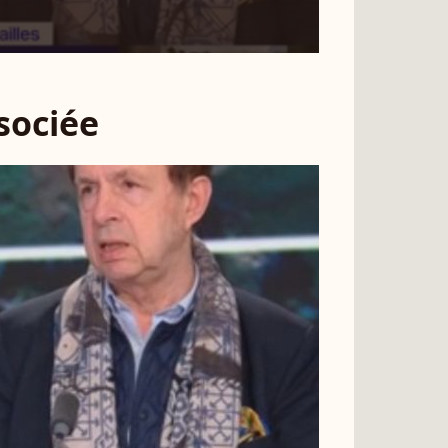
ssociée