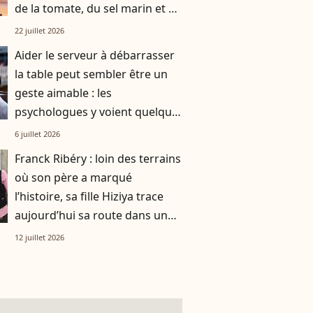
de la tomate, du sel marin et un
smoothie"
22 juillet 2026
Aider le serveur à débarrasser
la table peut sembler être un
geste aimable : les
psychologues y voient quelque
chose de bien plus profond.
6 juillet 2026
Franck Ribéry : loin des terrains
où son père a marqué
l’histoire, sa fille Hiziya trace
aujourd’hui sa route dans un
tout autre univers
12 juillet 2026