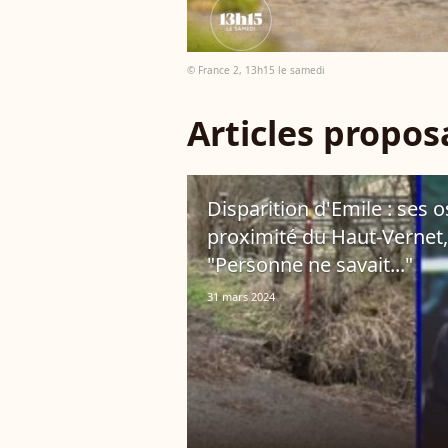
© France 2, 13h15 le samedi
Articles propo
Disparition d'Emile : ses
proximité du Haut-Vernet,
"Personne ne savait..."
31 mars 2024