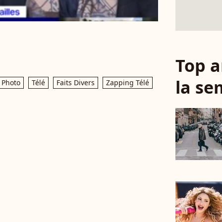
Top a
la se
Photo
Télé
Faits Divers
Zapping Télé