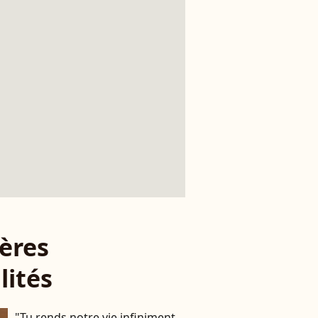
ères
lités
"Tu rends notre vie infiniment