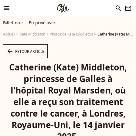
menu
search
newsletter
Billetterie
En privé avec
Accueil
Kate Middleton
Photos de Kate Middleton
Catherine (Kate) Middleton, princesse de Galles à l'hôpital Royal Marsden, où elle a reçu son traitement contre le cancer, à Londres, Royaume-Uni, le 14 janvier 2025. © Chris Jackson/WPA-Pool/Bestimage - Photo
arrow_left
RETOUR ARTICLE
Catherine (Kate) Middleton,
princesse de Galles à
l'hôpital Royal Marsden, où
elle a reçu son traitement
contre le cancer, à Londres,
Royaume-Uni, le 14 janvier