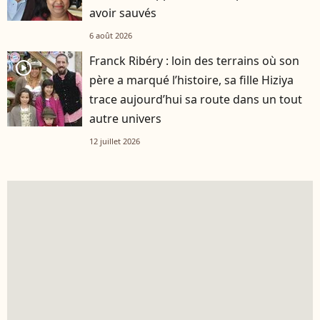
avoir sauvés
6 août 2026
Franck Ribéry : loin des terrains où son
player2
père a marqué l’histoire, sa fille Hiziya
trace aujourd’hui sa route dans un tout
autre univers
12 juillet 2026