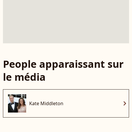
People apparaissant sur
le média
chevron_right
Kate Middleton