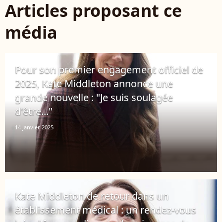
Articles proposant ce
média
Pour son premier engagement officiel de
2025, Kate Middleton annonce une
grande nouvelle : "Je suis soulagée
d'être..."
14 janvier 2025
Kate Middleton de retour dans un
établissement médical : un rendez-vous