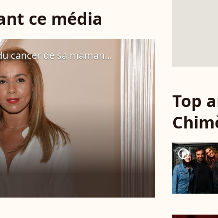
sant ce média
du cancer de sa maman...
Top a
Chim
player2