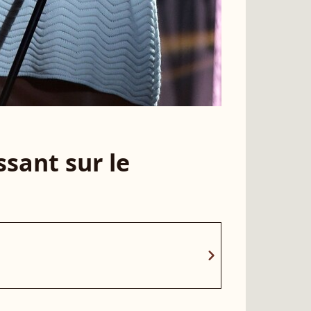
sant sur le
chevron_right