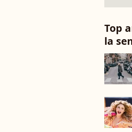
Top a
la se