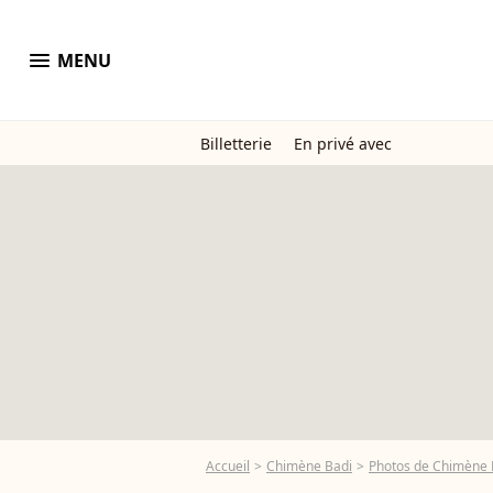
menu
MENU
Billetterie
En privé avec
Accueil
Chimène Badi
Photos de Chimène 