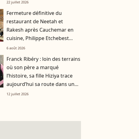
smoothie"
22 juillet 2026
Fermeture définitive du
restaurant de Neetah et
Rakesh après Cauchemar en
cuisine, Philippe Etchebest
pensait les avoir sauvés
6 août 2026
Franck Ribéry : loin des terrains
où son père a marqué
l’histoire, sa fille Hiziya trace
aujourd’hui sa route dans un
tout autre univers
12 juillet 2026