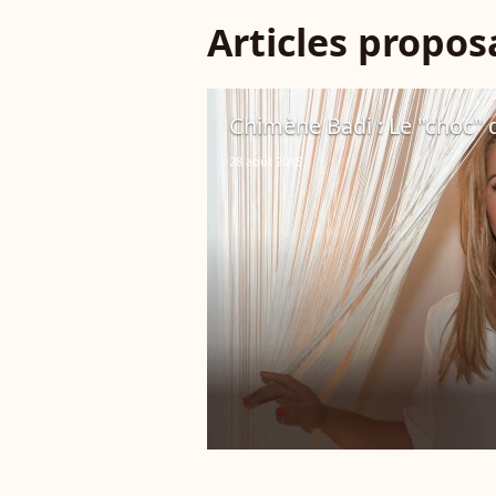
Articles propo
Chimène Badi : Le "choc" 
28 août 2015