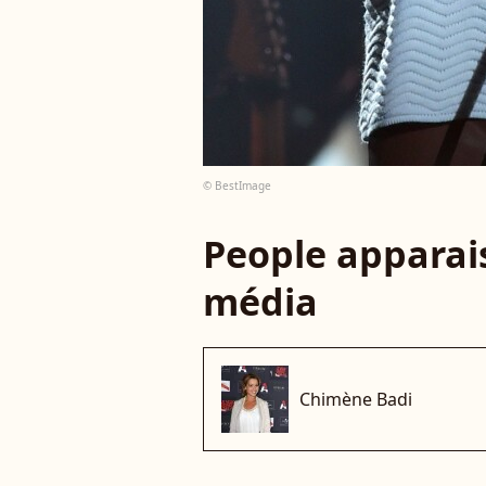
© BestImage
People apparais
média
Chimène Badi