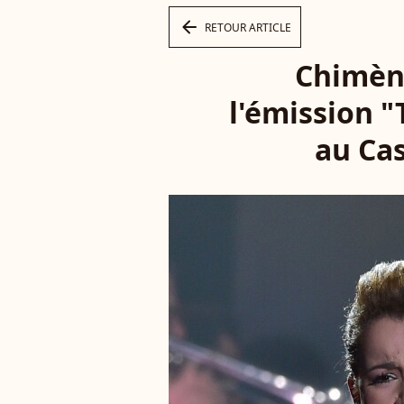
arrow_left
RETOUR ARTICLE
Chimène
l'émission 
au Cas