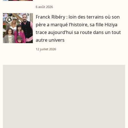
6 août 2026
Franck Ribéry : loin des terrains où son
player2
père a marqué l’histoire, sa fille Hiziya
trace aujourd’hui sa route dans un tout
autre univers
12 juillet 2026