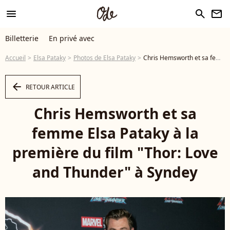
menu
search
newsletter
Billetterie
En privé avec
Accueil
Elsa Pataky
Photos de Elsa Pataky
Chris Hemsworth et sa femme Elsa Pataky à la première du film "Thor: Love and Thunder" à Syndey - Photo
arrow_left
RETOUR ARTICLE
Chris Hemsworth et sa
femme Elsa Pataky à la
première du film "Thor: Love
and Thunder" à Syndey