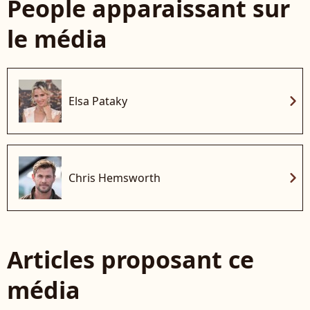
People apparaissant sur
le média
chevron_right
Elsa Pataky
chevron_right
Chris Hemsworth
Articles proposant ce
média