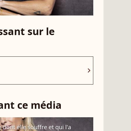
sant sur le
chevron_right
sant ce média
dont elle souffre et qui l'a