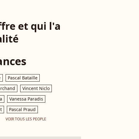
re et qui l'a
lité
ances
e
Pascal Bataille
archand
Vincent Niclo
a
Vanessa Paradis
t
Pascal Praud
VOIR TOUS LES PEOPLE