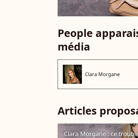
People apparais
média
Clara Morgane
Articles propo
Clara Morgane : ce trouble 