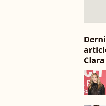
Derni
articl
Clar