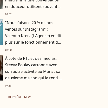
mettre fin à une conversation
en douceur utilisent souvent
ces 10 expressions courantes
09:02
"Nous faisons 20 % de nos
ventes sur Instagram" :
Valentin Kretz (L'Agence) en dit
plus sur le fonctionnement du
business familial
08:30
À côté de RTL et des médias,
Steevy Boulay cartonne avec
son autre activité au Mans : sa
deuxième maison qui le rend si
heureux
07:58
DERNIÈRES NEWS