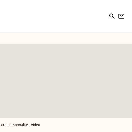
search
newsletter
utre personnalité - Vidéo