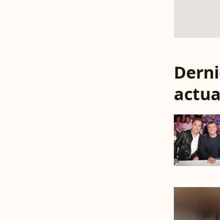
Derni
actua