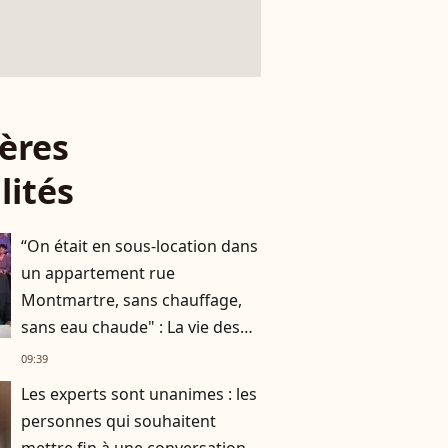
ères
lités
“On était en sous-location dans
un appartement rue
Montmartre, sans chauffage,
sans eau chaude" : La vie des
Chevaliers du Fiel avant le
09:39
succès
Les experts sont unanimes : les
personnes qui souhaitent