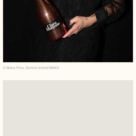
© Abaca Press, Domine Jerome/ABACA