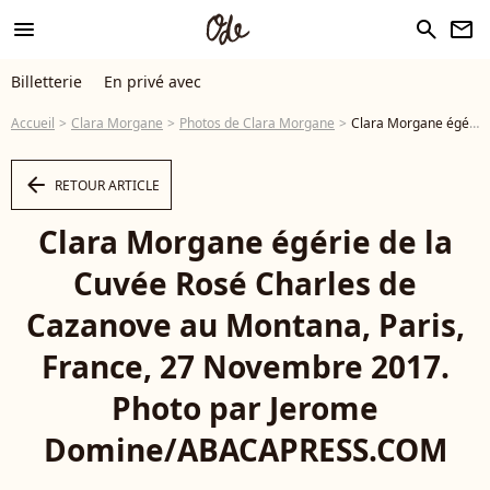
menu
search
newsletter
Billetterie
En privé avec
Accueil
Clara Morgane
Photos de Clara Morgane
Clara Morgane égérie de la Cuvée Rosé Charles de Cazanove au Montana, Paris, France, 27 Novembre 2017. Photo par Jerome Domine/ABACAPRESS.COM - Photo
arrow_left
RETOUR ARTICLE
Clara Morgane égérie de la
Cuvée Rosé Charles de
Cazanove au Montana, Paris,
France, 27 Novembre 2017.
Photo par Jerome
Domine/ABACAPRESS.COM