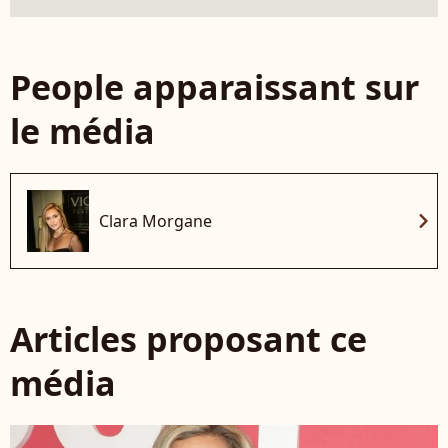
People apparaissant sur
le média
chevron_right
Clara Morgane
Articles proposant ce
média