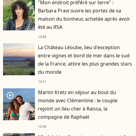
"Mon endroit préféré sur terre" :
Barbara Pravi ouvre les portes de sa
maison du bonheur, achetée après avoir
été au RSA
13:43
La Château Léoube, lieu d'exception
entre vignes et bord de mer dans le sud
de la France, attire les plus grandes stars
du monde
13:11
Martin Kretz en séjour au bout du
player2
monde avec Clémentine : le couple
rejoint un lieu cher à Raïssa, la
compagne de Raphaël
12:39