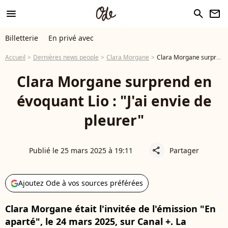
menu
search
newsletter
Billetterie
En privé avec
Accueil
Dernières news people
Clara Morgane
Clara Morgane surprend en évoquant Lio : "J'ai envie de pleurer"
Clara Morgane surprend en
évoquant Lio : "J'ai envie de
pleurer"
Publié le 25 mars 2025 à 19:11
Partager
share
Ajoutez Ode à vos sources préférées
Clara Morgane était l'invitée de l'émission "En
aparté", le 24 mars 2025, sur Canal +. La