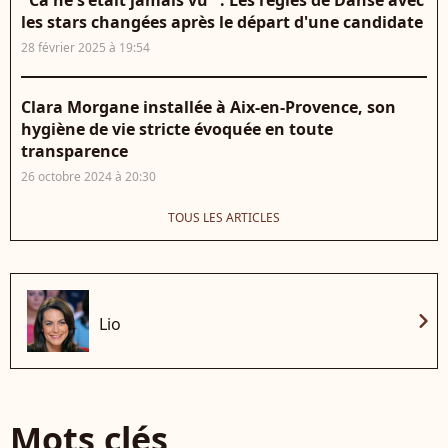
les stars changées après le départ d'une candidate
28 février 2025 à 19:54
Clara Morgane installée à Aix-en-Provence, son
hygiène de vie stricte évoquée en toute
transparence
26 octobre 2024 à 20:30
TOUS LES ARTICLES
chevron_right
Lio
Mots clés