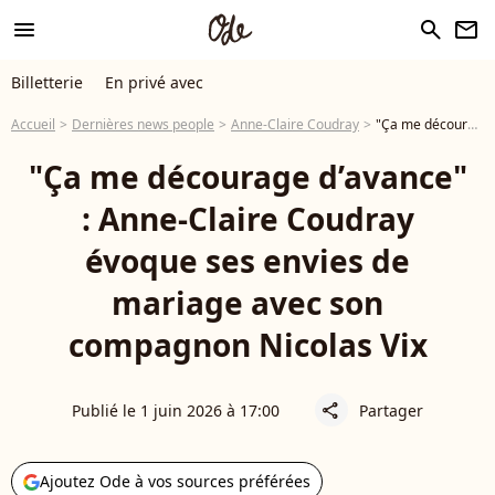
menu
search
newsletter
Billetterie
En privé avec
Accueil
Dernières news people
Anne-Claire Coudray
"Ça me décourage d’avance" : Anne-Claire Coudray évoque ses envies de mariage avec son compagnon Nicolas Vix
"Ça me décourage d’avance"
: Anne-Claire Coudray
évoque ses envies de
mariage avec son
compagnon Nicolas Vix
Publié le 1 juin 2026 à 17:00
Partager
share
Ajoutez Ode à vos sources préférées