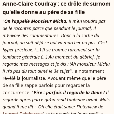
Anne-Claire Coudray : ce drôle de surnom
qu'elle donne au père de sa fille
"
On l’appelle Monsieur Michu
, il m’en voudra pas
de le raconter, parce que pendant le journal, il
m’envoie des commentaires. Donc à la sortie du
journal, on sait déjà ce qui va marcher ou pas. C’est
hyper précieux. (...) Il se trompe rarement sur la
tendance générale (...) Au moment du débrief, je
regarde mes messages et je dis : 'Ah monsieur Michu,
il n’a pas du tout aimé le 3e sujet'
", a notamment
révélé la journaliste. Avouant même que le père
de sa fille zappe parfois pour regarder la
concurrence. "
Pire : parfois il regarde la Deux !
Il
regarde après parce qu’on rend l’antenne avant. Mais
quand il me dit : 'Oh elle était super l’interview de
Laurent Delahousse
', je le prends toujours mal
", a