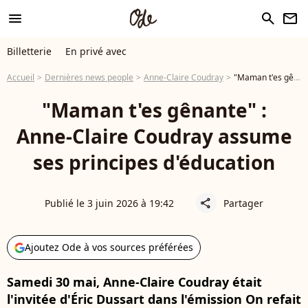
menu
search
newsletter
Billetterie
En privé avec
Accueil
Dernières news people
Anne-Claire Coudray
"Maman t'es gênante" : Anne-Claire Coudray assume ses principes d'éducation
"Maman t'es gênante" :
Anne-Claire Coudray assume
ses principes d'éducation
Publié le 3 juin 2026 à 19:42
Partager
share
Ajoutez Ode à vos sources préférées
Samedi 30 mai, Anne-Claire Coudray était
l'invitée d'Éric Dussart dans l'émission On refait