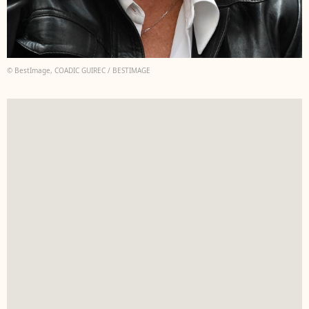
© BestImage, COADIC GUIREC / BESTIMAGE