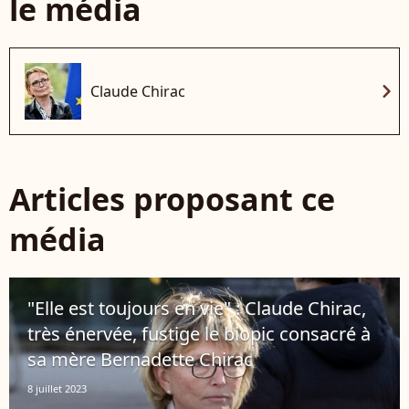
le média
chevron_right
Claude Chirac
Articles proposant ce
média
"Elle est toujours en vie" : Claude Chirac,
très énervée, fustige le biopic consacré à
sa mère Bernadette Chirac
8 juillet 2023