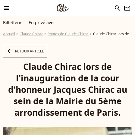
menu
search
newsletter
Billetterie
En privé avec
Accueil
Claude Chirac
Photos de Claude Chirac
Claude Chirac lors de l'inauguration de la cour d'honneur Jacques Chirac au sein de la Mairie du 5ème arrondissement de Paris. © Coadic GUIREC / Bestimage - Photo
arrow_left
RETOUR ARTICLE
Claude Chirac lors de
l'inauguration de la cour
d'honneur Jacques Chirac au
sein de la Mairie du 5ème
arrondissement de Paris.