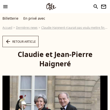
menu
search
newsletter
Billetterie
En privé avec
Accueil
Dernières news
Claudie Haigneré n'aurait pas voulu mettre fin à ses jours...
arrow_left
RETOUR ARTICLE
Claudie et Jean-Pierre
Haigneré