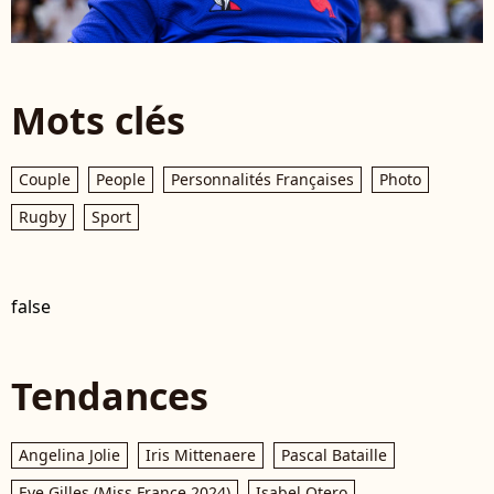
Mots clés
Couple
People
Personnalités Françaises
Photo
Rugby
Sport
false
Tendances
Angelina Jolie
Iris Mittenaere
Pascal Bataille
Eve Gilles (Miss France 2024)
Isabel Otero