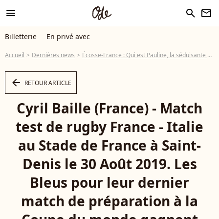
menu
search
newsletter
Billetterie
En privé avec
Accueil
Dernières news
Écosse-France : Qui est Pauline, la séduisante compagne de Cyril Baille, la star des Bleus ?
arrow_left
RETOUR ARTICLE
Cyril Baille (France) - Match
test de rugby France - Italie
au Stade de France à Saint-
Denis le 30 Août 2019. Les
Bleus pour leur dernier
match de préparation à la