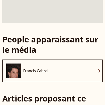
People apparaissant sur
le média
chevron_right
Francis Cabrel
Articles proposant ce