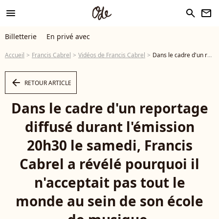
menu
search
newsletter
Billetterie
En privé avec
Accueil
Francis Cabrel
Vidéos de Francis Cabrel
Dans le cadre d'un reportage diffusé durant l'émission 20h30 le samedi, Francis Cabrel a révélé pourquoi il n'acceptait pas tout le monde au sein de son école de musique. - Vidéo
arrow_left
RETOUR ARTICLE
Dans le cadre d'un reportage
diffusé durant l'émission
20h30 le samedi, Francis
Cabrel a révélé pourquoi il
n'acceptait pas tout le
monde au sein de son école