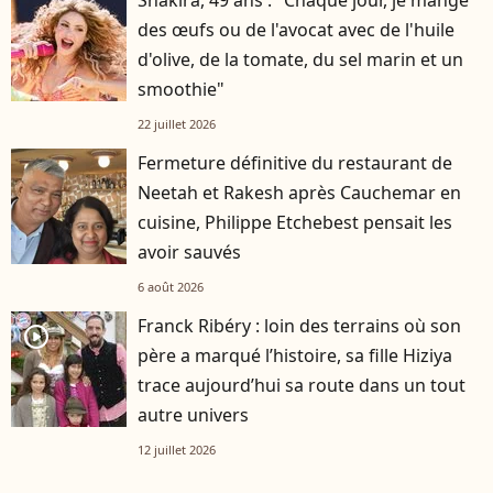
Shakira, 49 ans : "Chaque jour, je mange
des œufs ou de l'avocat avec de l'huile
d'olive, de la tomate, du sel marin et un
smoothie"
22 juillet 2026
Fermeture définitive du restaurant de
Neetah et Rakesh après Cauchemar en
cuisine, Philippe Etchebest pensait les
avoir sauvés
6 août 2026
Franck Ribéry : loin des terrains où son
player2
père a marqué l’histoire, sa fille Hiziya
trace aujourd’hui sa route dans un tout
autre univers
12 juillet 2026