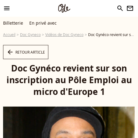
menu
search
newsletter
Billetterie
En privé avec
Accueil
Doc Gyneco
Vidéos de Doc Gyneco
Doc Gynéco revient sur son inscription au Pôle Emploi au micro d'Europe 1 - Vidéo
arrow_left
RETOUR ARTICLE
Doc Gynéco revient sur son
inscription au Pôle Emploi au
micro d'Europe 1