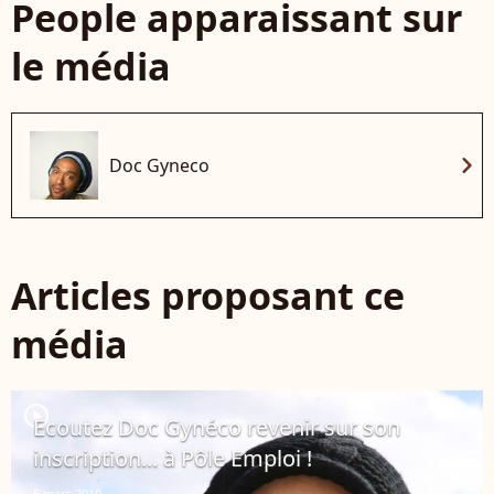
People apparaissant sur
le média
chevron_right
Doc Gyneco
Articles proposant ce
média
player2
Ecoutez Doc Gynéco revenir sur son
inscription... à Pôle Emploi !
5 mars 2010