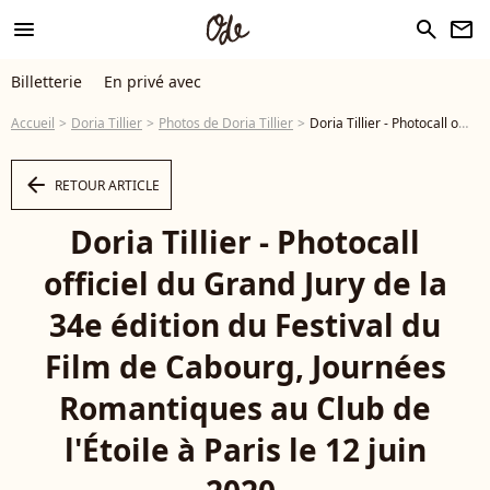
menu
search
newsletter
Billetterie
En privé avec
Accueil
Doria Tillier
Photos de Doria Tillier
Doria Tillier - Photocall officiel du Grand Jury de la 34e édition du Festival du Film de Cabourg, Journées Romantiques au Club de l'Étoile à Paris le 12 juin 2020. © Agence/Bestimage - Photo
arrow_left
RETOUR ARTICLE
Doria Tillier - Photocall
officiel du Grand Jury de la
34e édition du Festival du
Film de Cabourg, Journées
Romantiques au Club de
l'Étoile à Paris le 12 juin