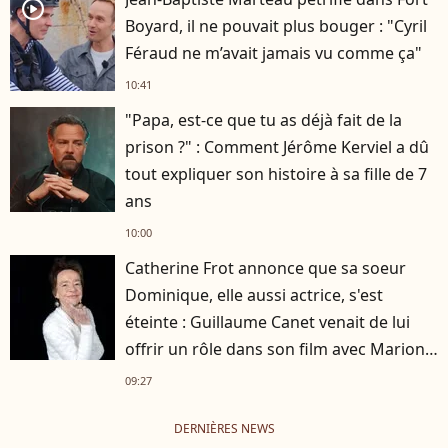
player2
Boyard, il ne pouvait plus bouger : "Cyril
Féraud ne m’avait jamais vu comme ça"
10:41
"Papa, est-ce que tu as déjà fait de la
prison ?" : Comment Jérôme Kerviel a dû
tout expliquer son histoire à sa fille de 7
ans
10:00
Catherine Frot annonce que sa soeur
Dominique, elle aussi actrice, s'est
éteinte : Guillaume Canet venait de lui
offrir un rôle dans son film avec Marion
Cotillard
09:27
DERNIÈRES NEWS