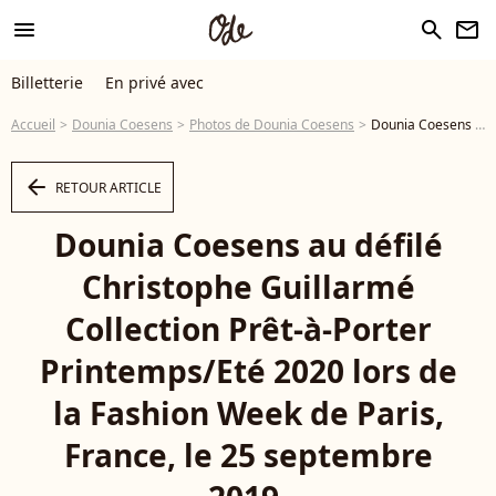
menu
search
newsletter
Billetterie
En privé avec
Accueil
Dounia Coesens
Photos de Dounia Coesens
Dounia Coesens au défilé Christophe Guillarmé Collection Prêt-à-Porter Printemps/Eté 2020 lors de la Fashion Week de Paris, France, le 25 septembre 2019. © Veeren-Clovis/Bestimage - Photo
arrow_left
RETOUR ARTICLE
Dounia Coesens au défilé
Christophe Guillarmé
Collection Prêt-à-Porter
Printemps/Eté 2020 lors de
la Fashion Week de Paris,
France, le 25 septembre