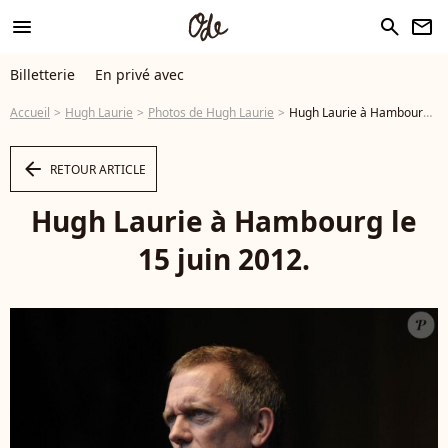
menu
search
newsletter
Billetterie
En privé avec
Accueil
Hugh Laurie
Photos de Hugh Laurie
Hugh Laurie à Hambourg le 15 juin 2012. - Photo
arrow_left
RETOUR ARTICLE
Hugh Laurie à Hambourg le
15 juin 2012.