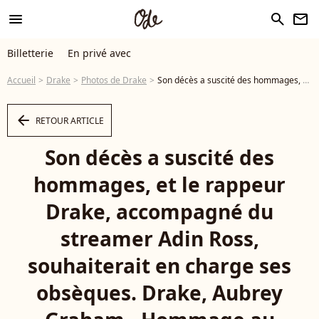
menu
search
newsletter
Billetterie
En privé avec
Accueil
Drake
Photos de Drake
Son décès a suscité des hommages, et le rappeur Drake, accompagné du streamer Adin Ross, souhaiterait en charge ses obsèques. Drake, Aubrey Graham - Hommage au rappeur décédé Takeoff à la State Farm Arena à Atlanta le 11 novembre 2022 - Photo
arrow_left
RETOUR ARTICLE
Son décès a suscité des
hommages, et le rappeur
Drake, accompagné du
streamer Adin Ross,
souhaiterait en charge ses
obsèques. Drake, Aubrey