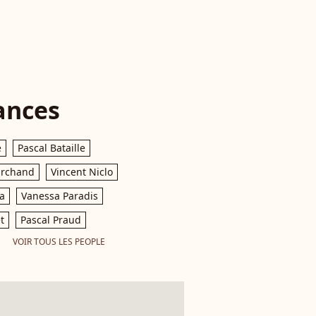
ances
e
Pascal Bataille
archand
Vincent Niclo
a
Vanessa Paradis
t
Pascal Praud
VOIR TOUS LES PEOPLE