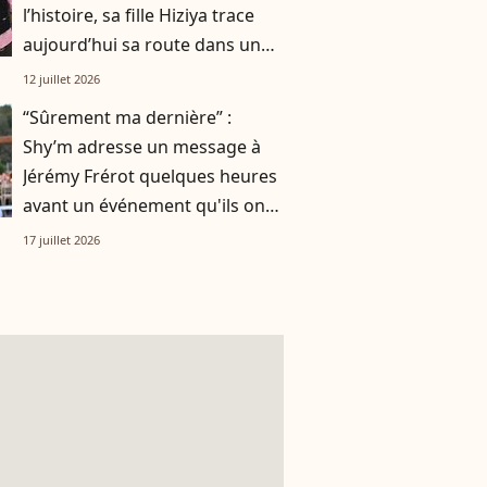
l’histoire, sa fille Hiziya trace
aujourd’hui sa route dans un
tout autre univers
12 juillet 2026
“Sûrement ma dernière” :
Shy’m adresse un message à
Jérémy Frérot quelques heures
avant un événement qu'ils ont
vécu ensemble
17 juillet 2026