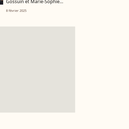
Gossuin et Marie-Sophie
Lacarrau en famille
8 février 2025