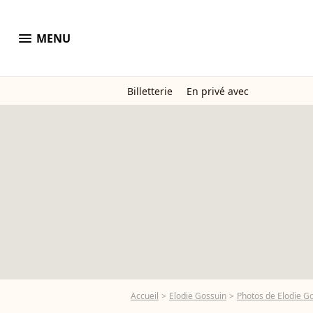
menu
MENU
Billetterie
En privé avec
Accueil
Elodie Gossuin
Photos de Elodie G