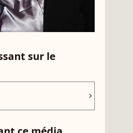
sant sur le
chevron_right
sant ce média