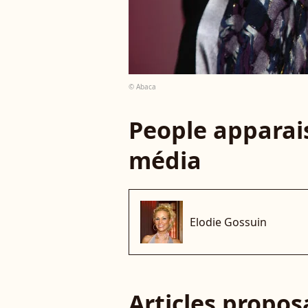
© Abaca
People apparais
média
Elodie Gossuin
Articles propo