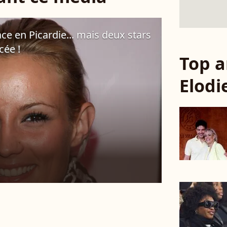
ce en Picardie... mais deux stars
cée !
Top a
Elodi