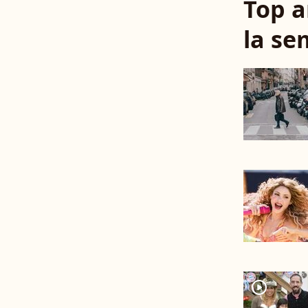
Top a
la se
player2