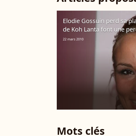
Elodie Gossuin perd sa pla
de Koh Lanta font une per
22 mars 2010
Mots clés