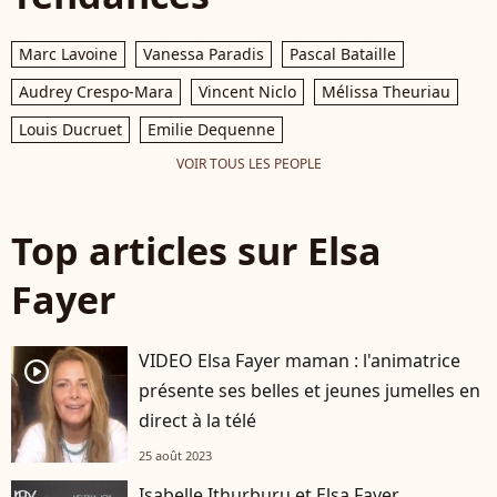
Marc Lavoine
Vanessa Paradis
Pascal Bataille
Audrey Crespo-Mara
Vincent Niclo
Mélissa Theuriau
Louis Ducruet
Emilie Dequenne
VOIR TOUS LES PEOPLE
Top articles sur Elsa
Fayer
VIDEO Elsa Fayer maman : l'animatrice
player2
présente ses belles et jeunes jumelles en
direct à la télé
25 août 2023
Isabelle Ithurburu et Elsa Fayer