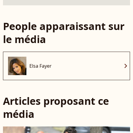
People apparaissant sur
le média
chevron_right
Elsa Fayer
Articles proposant ce
média