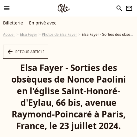
menu
search
newsletter
Billetterie
En privé avec
Accueil
Elsa Fayer
Photos de Elsa Fayer
Elsa Fayer - Sorties des obsèques de Nonce Paolini en l'église Saint-Honoré-d'Eylau, 66 bis, avenue Raymond-Poincaré à Paris, France, le 23 juillet 2024. - Photo
arrow_left
RETOUR ARTICLE
Elsa Fayer - Sorties des
obsèques de Nonce Paolini
en l'église Saint-Honoré-
d'Eylau, 66 bis, avenue
Raymond-Poincaré à Paris,
France, le 23 juillet 2024.