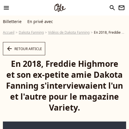
menu
search
newsletter
Billetterie
En privé avec
Accueil
Dakota Fanning
Vidéos de Dakota Fanning
En 2018, Freddie Highmore et son ex-petite amie Dakota Fanning s'interviewaient l'un et l'autre pour le magazine Variety. - Vidéo
arrow_left
RETOUR ARTICLE
En 2018, Freddie Highmore
et son ex-petite amie Dakota
Fanning s'interviewaient l'un
et l'autre pour le magazine
Variety.