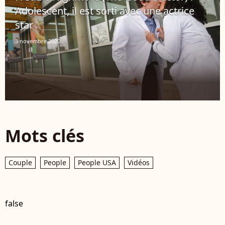
Adolescent, il est sorti avec une actrice
star
3 novembre 2020
Mots clés
Couple
People
People USA
Vidéos
false