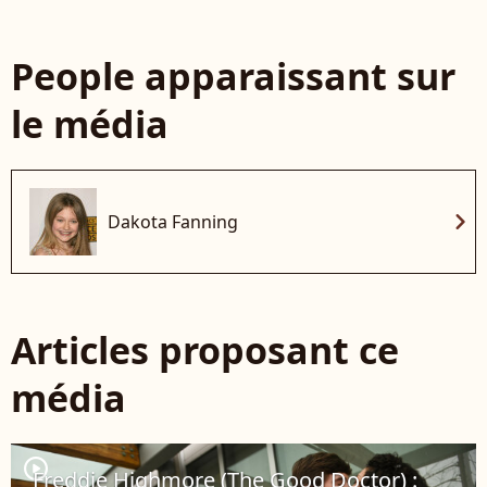
People apparaissant sur
le média
chevron_right
Dakota Fanning
Articles proposant ce
média
player2
Freddie Highmore (The Good Doctor) :