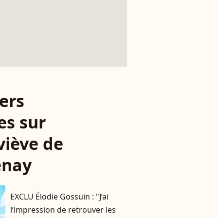
ers
es sur
iève de
enay
EXCLU Élodie Gossuin : "J’ai
l’impression de retrouver les