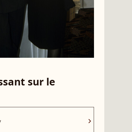
sant sur le
chevron_right
y