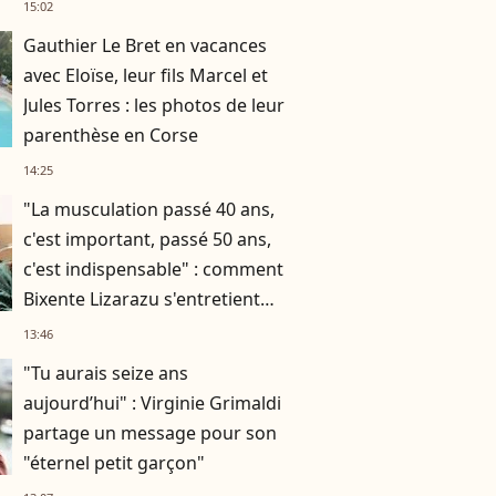
fonctionne ?
15:02
Gauthier Le Bret en vacances
avec Eloïse, leur fils Marcel et
Jules Torres : les photos de leur
parenthèse en Corse
14:25
"La musculation passé 40 ans,
c'est important, passé 50 ans,
c'est indispensable" : comment
Bixente Lizarazu s'entretient
assidûment pour rester musclé
13:46
à 56 ans ?
"Tu aurais seize ans
aujourd’hui" : Virginie Grimaldi
partage un message pour son
"éternel petit garçon"