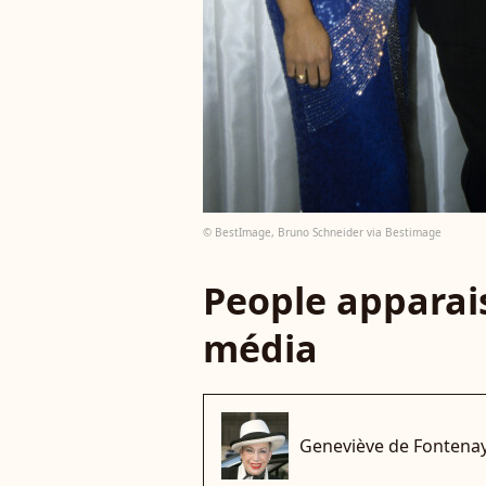
© BestImage, Bruno Schneider via Bestimage
People apparais
média
Geneviève de Fontena