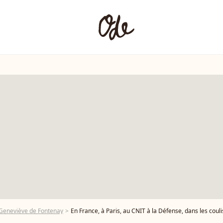
Geneviève de Fontenay
En France, à Paris, au CNIT à la Défense, dans les coulisses, Gaëlle Voiry Miss Fran