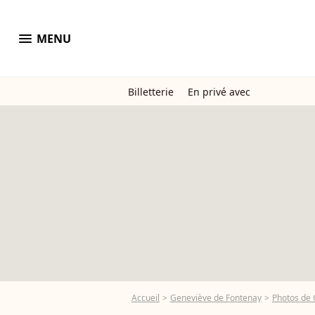
menu
MENU
Billetterie
En privé avec
Accueil
Geneviève de Fontenay
Photos de 