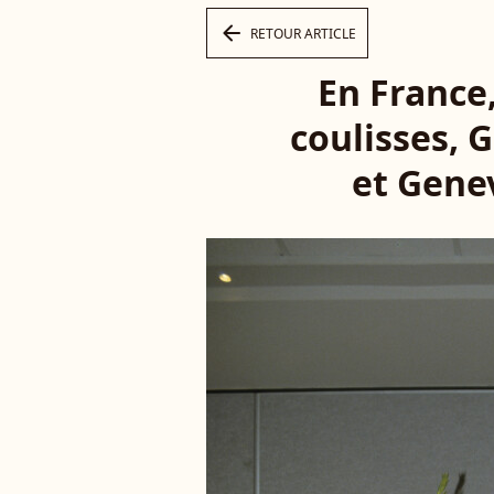
arrow_left
RETOUR ARTICLE
En France,
coulisses, 
et Gene