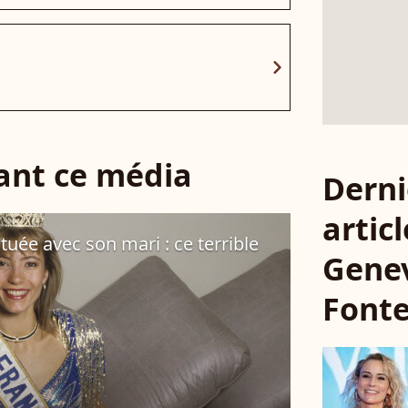
chevron_right
sant ce média
Derni
articl
tuée avec son mari : ce terrible
Genev
Font