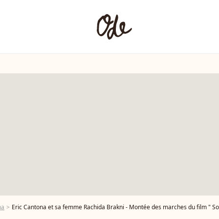
na
Eric Cantona et sa femme Rachida Brakni - Montée des marches du film " Soudain " lors du 79ème Festival International d