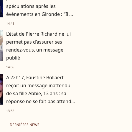
spéculations après les
événements en Gironde : "Il me
semble important de
14:41
répondre"
L’état de Pierre Richard ne lui
permet pas d’assurer ses
rendez-vous, un message
publié
14:06
A 22h17, Faustine Bollaert
reçoit un message inattendu
de sa fille Abbie, 13 ans : sa
réponse ne se fait pas attendre
!
13:32
DERNIÈRES NEWS