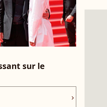
sant sur le
chevron_right