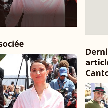
ssociée
Derni
articl
Cant