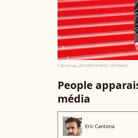
© BestImage, JACOVIDES-MOREAU / BESTIMAGE
People apparais
média
Eric Cantona