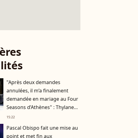
ères
lités
"Après deux demandes
annulées, il m’a finalement
demandée en mariage au Four
Seasons d’Athènes" : Thylane
Blondeau raconte ses
15:22
fiançailles
Pascal Obispo fait une mise au
point et met fin aux