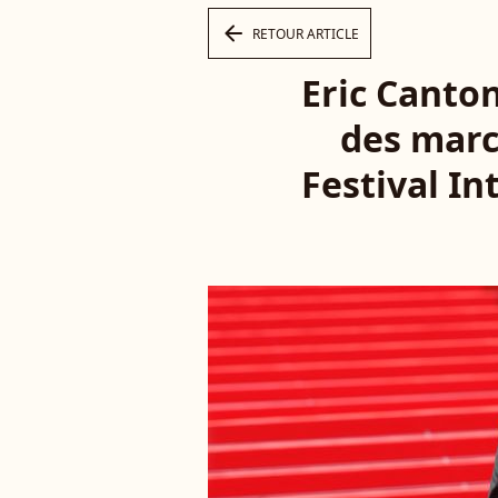
arrow_left
RETOUR ARTICLE
Eric Canto
des marc
Festival In