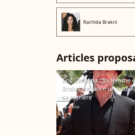
Rachida Brakni
Articles propo
Eric Cantona : Sa femme e
Brakni, se lance un nouvea
sa carrière
1 juin 2026