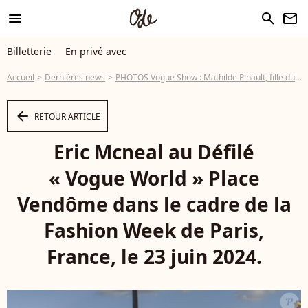
menu
search
newsletter
Billetterie
En privé avec
Accueil
Dernières news
PHOTOS Vogue Show : Mathilde Pinault, fille du milliardaire français, tout en dentelle comme une autre star hollywoodienne
arrow_left
RETOUR ARTICLE
Eric Mcneal au Défilé
« Vogue World » Place
Vendôme dans le cadre de la
Fashion Week de Paris,
France, le 23 juin 2024.