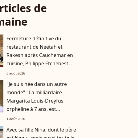
rticles de
maine
Fermeture définitive du
restaurant de Neetah et
Rakesh après Cauchemar en
cuisine, Philippe Etchebest
pensait les avoir sauvés
6 août 2026
"Je suis née dans un autre
monde" : La milliardaire
Margarita Louis-Dreyfus,
orpheline à 7 ans, est
aujourd'hui à la tête d'un
1 août 2026
empire
Avec sa fille Nina, dont le père
est Nagui, mais aussi toute la