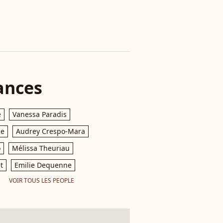
ances
e
Vanessa Paradis
le
Audrey Crespo-Mara
o
Mélissa Theuriau
t
Emilie Dequenne
VOIR TOUS LES PEOPLE