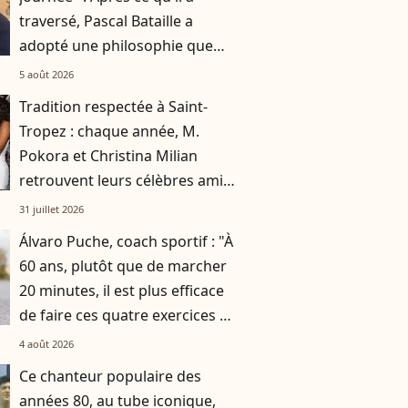
traversé, Pascal Bataille a
adopté une philosophie que
tout le monde devrait avoir
5 août 2026
Tradition respectée à Saint-
Tropez : chaque année, M.
Pokora et Christina Milian
retrouvent leurs célèbres amis
dans ce fameux restaurant
31 juillet 2026
Álvaro Puche, coach sportif : "À
60 ans, plutôt que de marcher
20 minutes, il est plus efficace
de faire ces quatre exercices en
4 minutes"
4 août 2026
Ce chanteur populaire des
années 80, au tube iconique,