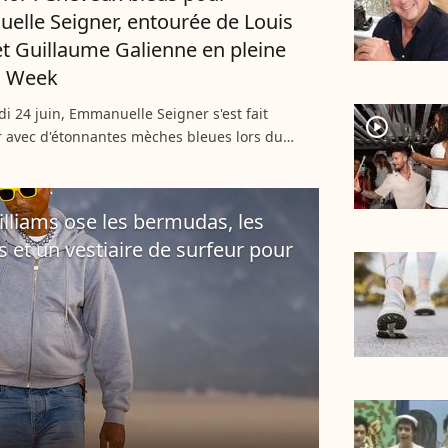
lle Seigner, entourée de Louis
et Guillaume Galienne en pleine
n Week
i 24 juin, Emmanuelle Seigner s'est fait
player2
 avec d'étonnantes mèches bleues lors du
r Homme Printemps-Été 2027 à Paris. Avancé en
 raison d'une...
illiams ose les bermudas, les
 et un vestiaire de surfeur pour