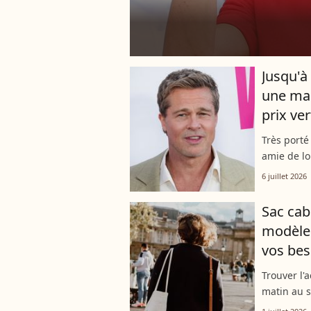
Jusqu'à
une mar
prix ve
Très porté 
amie de lo
Hari, pour
6 juillet 2026
luxueuse..
Sac cab
modèle 
vos bes
Trouver l'
matin au s
du combatt