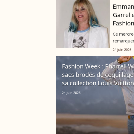
Emmanue
Garrel 
Fashio
Ce mercred
remarquer
défilé Dio
24 juin 2026
matinée en
Fashion Week : Pharrell W
sacs brodés de coquillages
sa collection Louis Vuitton
24 juin 2026