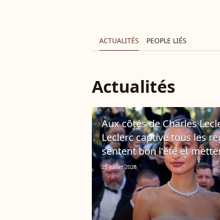
ACTUALITÉS
PEOPLE LIÉS
Actualités
Aux côtés de Charles Lecl
Leclerc captive tous les r
sentent bon l'été et mette
25 juillet 2026