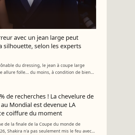
rreur avec un jean large peut
a silhouette, selon les experts
rônable du dressing, le jean à coupe large
 allure folle... du moins, à condition de bien
dompter ! Découvrez l'erreur de proportions qui
ourdir...
 % de recherches ! La chevelure de
 au Mondial est devenue LA
ce coiffure du moment
ne de la finale de la Coupe du monde de
026, Shakira n'a pas seulement mis le feu avec