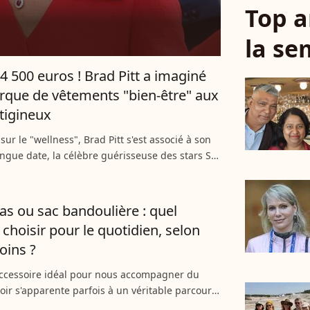
Top a
la se
 4 500 euros ! Brad Pitt a imaginé
que de vêtements "bien-être" aux
rtigineux
sur le "wellness", Brad Pitt s'est associé à son
ngue date, la célèbre guérisseuse des stars Sat
 fonder God's True Cashmere. Une griffe ultra-
.
as ou sac bandoulière : quel
choisir pour le quotidien, selon
oins ?
accessoire idéal pour nous accompagner du
oir s'apparente parfois à un véritable parcours
ant. Entre la capacité XXL du cabas et la