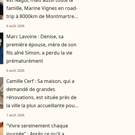
famille, Marine Vignes en road-
trip à 8000km de Montmartre,
où elle vit
6 août 2026
Marc Lavoine : Denise, sa
première épouse, mère de son
fils aîné Simon, a perdu la vie
prématurément
6 août 2026
Camille Cerf : Sa maison, qui a
demandé de grandes
rénovations, est située près de
la ville la plus accueillante pour
les animaux
1 août 2026
"Vivre sereinement chaque
journée" : Après ce qu'il a