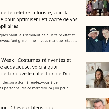
 mouvement...
cette célèbre coloriste, voici la
 pour optimiser l'efficacité de vos
pillaires
ques habituels semblent ne plus faire effet et
eveux font grise mine, il vous manque l'étape
optée par tous les experts capillaires : le
clarifiant....
 Week : Costumes réinventés et
e audacieuse, voici à quoi
le la nouvelle collection de Dior
Anderson a donné rendez-vous à de
s personnalités ce mercredi 24 juin pour
la collection masculine Printemps-Été 2027 de
ior. C’est dans l'écrin...
Dior : Cheveux bleus pour