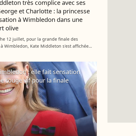
ddleton très complice avec ses
George et Charlotte : la princesse
nsation à Wimbledon dans une
t olive
e 12 juillet, pour la grande finale des
à Wimbledon, Kate Middleton s'est affichée
nante et entourée que jamais dans les
londoniennes. Accompagnée...
mbledon : elle fait sensation
rouge vif pour la finale