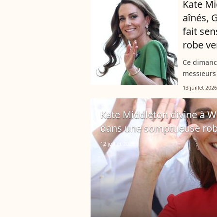
Kate Mi
aînés, 
fait se
robe ver
Ce dimanch
messieurs 
plus rayon
13 juillet 2026
tribunes 
Kate Middleton divine à Wi
dans une somptueuse robe 
12 juillet 2026