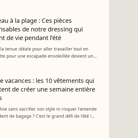
e légendaire : elle a aussi suscité l'évènement
 de beauté....
au à la plage : Ces pièces
nsables de notre dressing qui
t de vie pendant l’été
a tenue idéale pour aller travailler tout en
ête pour une escapade ensoleillée devient un
défi mode. Heureusement, nul besoin de
l'intégralité...
de vacances : les 10 vêtements qui
ent de créer une semaine entière
s
lise sans sacrifier son style ni risquer l'amende
ent de bagage ? C'est le grand défi de l'été !
 notre guide ultime pour composer une garde-
le...