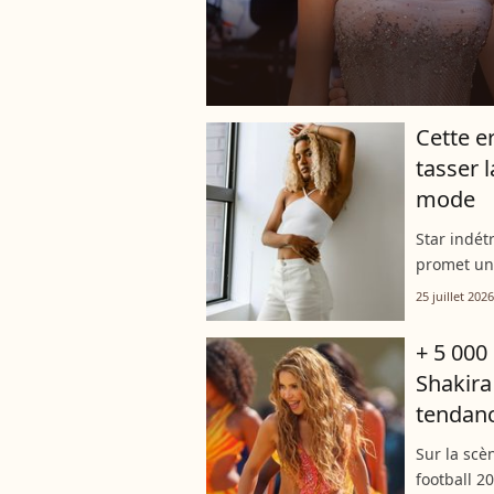
Cette e
tasser l
mode
Star indét
promet une
savoir le 
25 juillet 2026
risque d'al
+ 5 000
Shakira
tendan
Sur la scè
football 2