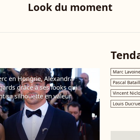
Look du moment
Tend
Marc Lavoin
erc en Hongrie, Alexandra
Pascal Batail
egards grâce à ses looks qui
Vincent Nicl
nt sa silhouette en valeur
Louis Ducrue