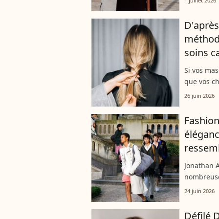
1 juillet 2026
liberté de
D'après 
méthode
soins ca
Si vos mas
que vos ch
cruciale ad
26 juin 2026
shampoing 
Fashion
éléganc
ressemb
Jonathan 
nombreuse
découvrir 
24 juin 2026
la maison D
Défilé 