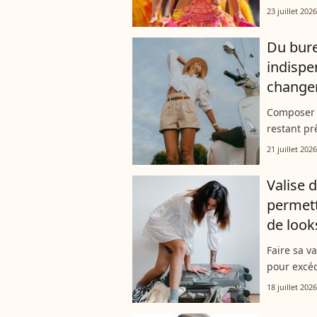
son énergi
23 juillet 2026
en matière
Du bure
indispe
changen
Composer l
restant pr
véritable 
21 juillet 2026
renouveler 
Valise 
permett
de look
Faire sa va
pour excéd
Découvrez
18 juillet 2026
robe capsu