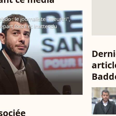
bdo : le journaliste "meurtri",
épart forcé et inattendu
Derni
articl
Badd
ssociée