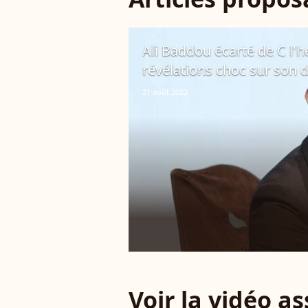
Ali Baddou écarté de C l'he
révélations choc sur son d
21 août 2023
Voir la vidéo a