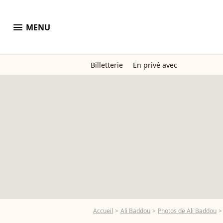
menu
MENU
Billetterie
En privé avec
Accueil
Ali Baddou
Photos de Ali Baddou