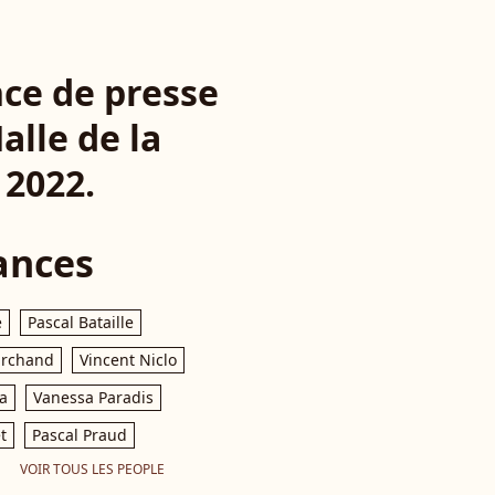
nce de presse
alle de la
t 2022.
ances
e
Pascal Bataille
archand
Vincent Niclo
a
Vanessa Paradis
t
Pascal Praud
VOIR TOUS LES PEOPLE