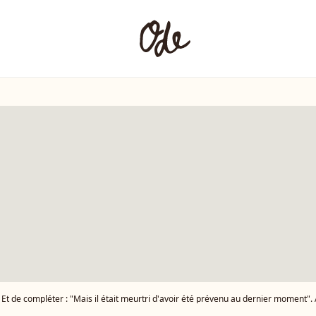
Et de compléter : "Mais il était meurtri d'avoir été prévenu au dernier moment". Ali Baddou au photocall pour la conférence de presse de rentrée de France TV à la Gran