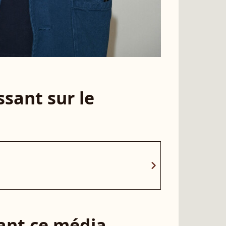
sant sur le
chevron_right
sant ce média