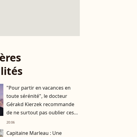
ères
lités
"Pour partir en vacances en
toute sérénité", le docteur
Gérakd Kierzek recommande
de ne surtout pas oublier ces
indispensables
20:06
Capitaine Marleau : Une