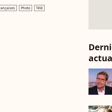
rançaises
Photo
Télé
Derni
actua