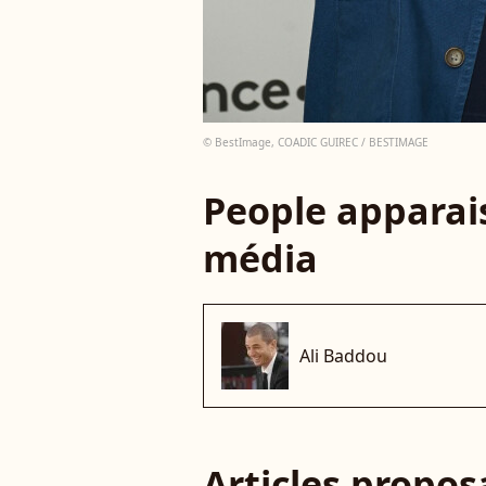
© BestImage, COADIC GUIREC / BESTIMAGE
People apparais
média
Ali Baddou
Articles propo