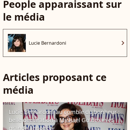
People apparaissant sur
le média
chevron_right
Lucie Bernardoni
Articles proposant ce
média
Lucie Bernardoni au comble du bonheur :
belle déclaration à Michaël Goldman et
grande annonce