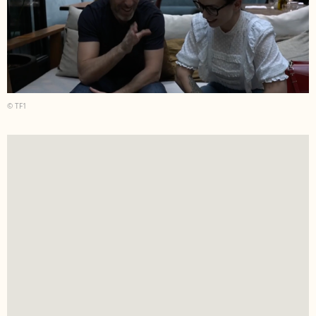
© TF1