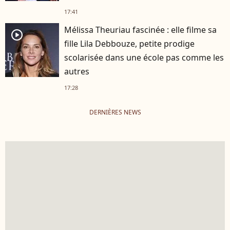
17:41
Mélissa Theuriau fascinée : elle filme sa
player2
fille Lila Debbouze, petite prodige
scolarisée dans une école pas comme les
autres
17:28
DERNIÈRES NEWS