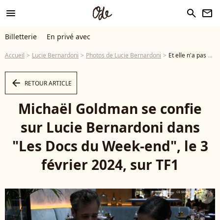
menu
search
newsletter
Billetterie
En privé avec
Accueil
Lucie Bernardoni
Photos de Lucie Bernardoni
Et elle n'a pas oublié Michaël Goldman Michaël Goldman se confie sur Lucie Bernardoni dans "Les Docs du Week-end", le 3 février 2024, sur TF1 - Photo
arrow_left
RETOUR ARTICLE
Michaël Goldman se confie
sur Lucie Bernardoni dans
"Les Docs du Week-end", le 3
février 2024, sur TF1