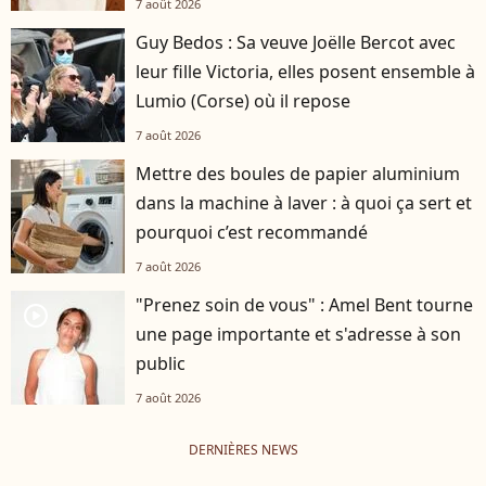
7 août 2026
Guy Bedos : Sa veuve Joëlle Bercot avec
leur fille Victoria, elles posent ensemble à
Lumio (Corse) où il repose
7 août 2026
Mettre des boules de papier aluminium
dans la machine à laver : à quoi ça sert et
pourquoi c’est recommandé
7 août 2026
"Prenez soin de vous" : Amel Bent tourne
player2
une page importante et s'adresse à son
public
7 août 2026
DERNIÈRES NEWS