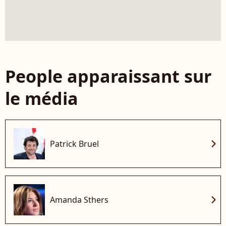
People apparaissant sur
le média
chevron_right
Patrick Bruel
chevron_right
Amanda Sthers