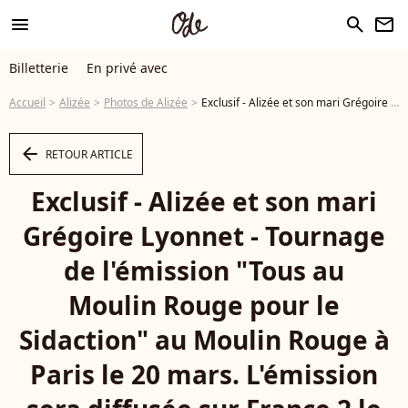
menu
search
newsletter
Billetterie
En privé avec
Accueil
Alizée
Photos de Alizée
Exclusif - Alizée et son mari Grégoire Lyonnet - Tournage de l'émission "Tous au Moulin Rouge pour le Sidaction" au Moulin Rouge à Paris le 20 mars. L'émission sera diffusée sur France 2 le samedi 25 mars 2017 à 21h00. © Cyril Moreau - Dominique Jacovides / Bestimage - Photo
arrow_left
RETOUR ARTICLE
Exclusif - Alizée et son mari
Grégoire Lyonnet - Tournage
de l'émission "Tous au
Moulin Rouge pour le
Sidaction" au Moulin Rouge à
Paris le 20 mars. L'émission