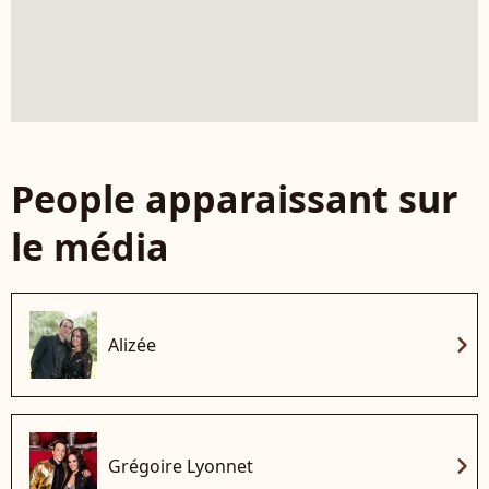
People apparaissant sur
le média
chevron_right
Alizée
chevron_right
Grégoire Lyonnet