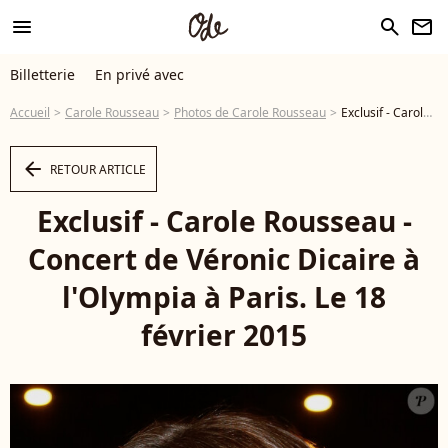
menu
search
newsletter
Billetterie
En privé avec
Accueil
Carole Rousseau
Photos de Carole Rousseau
Exclusif - Carole Rousseau - Concert de Véronic Dicaire à l'Olympia à Paris. Le 18 février 2015 - Photo
arrow_left
RETOUR ARTICLE
Exclusif - Carole Rousseau -
Concert de Véronic Dicaire à
l'Olympia à Paris. Le 18
février 2015