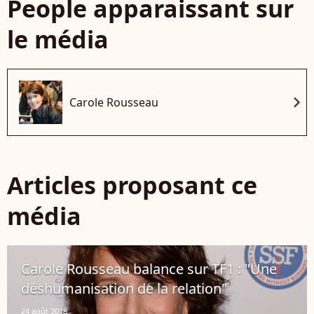
People apparaissant sur
le média
chevron_right
Carole Rousseau
Articles proposant ce
média
Carole Rousseau balance sur TF1 : "Une
déshumanisation de la relation"
24 août 2018