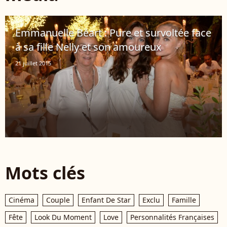
Emmanuelle Béart : Pure et survoltée face
à sa fille Nelly et son amoureux
21 juillet 2015
Mots clés
Cinéma
Couple
Enfant De Star
Exclu
Famille
Fête
Look Du Moment
Love
Personnalités Françaises