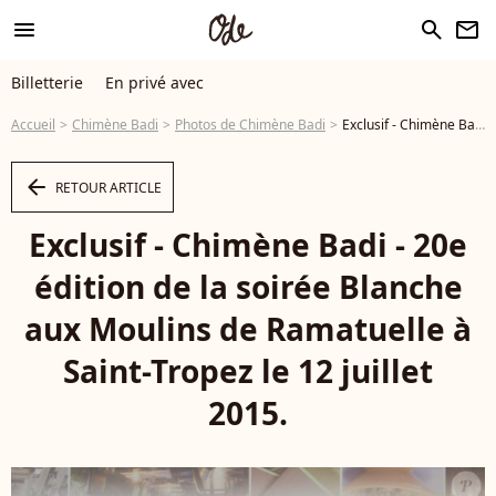
menu
search
newsletter
Billetterie
En privé avec
Accueil
Chimène Badi
Photos de Chimène Badi
Exclusif - Chimène Badi - 20e édition de la soirée Blanche aux Moulins de Ramatuelle à Saint-Tropez le 12 juillet 2015. - Photo
arrow_left
RETOUR ARTICLE
Exclusif - Chimène Badi - 20e
édition de la soirée Blanche
aux Moulins de Ramatuelle à
Saint-Tropez le 12 juillet
2015.