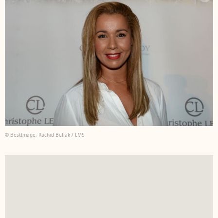
© BestImage, Rachid Bellak / LMS