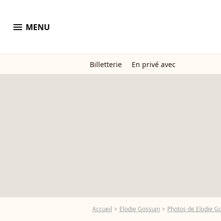
menu
MENU
Billetterie
En privé avec
Accueil
Elodie Gossuin
Photos de Elodie G