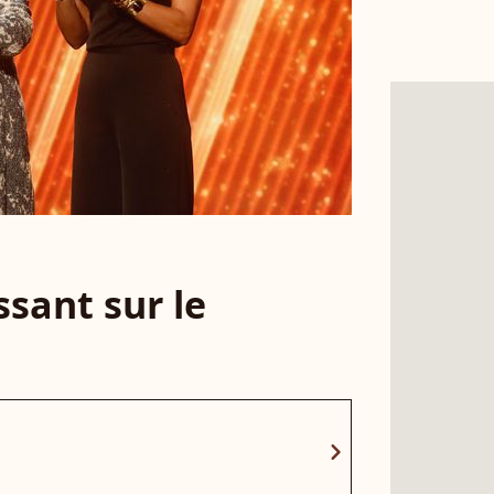
sant sur le
chevron_right