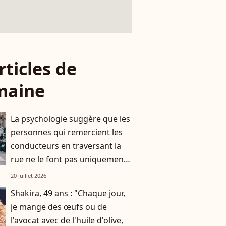
rticles de
maine
La psychologie suggère que les
personnes qui remercient les
conducteurs en traversant la
rue ne le font pas uniquement
par gratitude
20 juillet 2026
Shakira, 49 ans : "Chaque jour,
je mange des œufs ou de
l'avocat avec de l'huile d'olive,