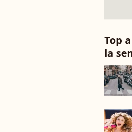
Top a
la se