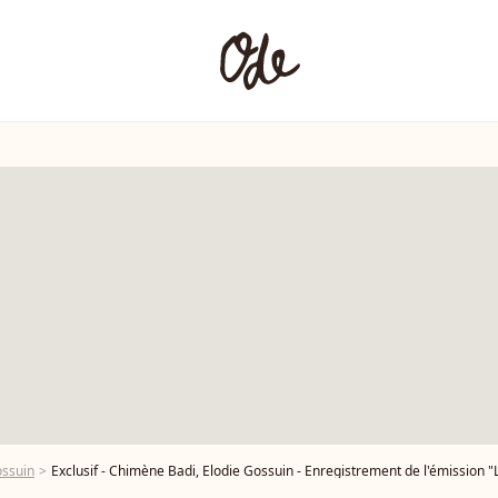
ossuin
Exclusif - Chimène Badi, Elodie Gossuin - Enregistrement de l'émission "Les disques d'or de l'année" au Dôme de Paris, présentée par E.Gos