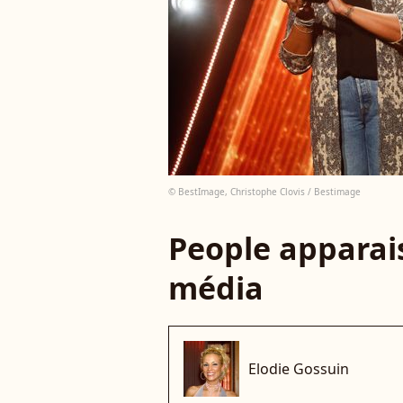
© BestImage, Christophe Clovis / Bestimage
People apparais
média
Elodie Gossuin