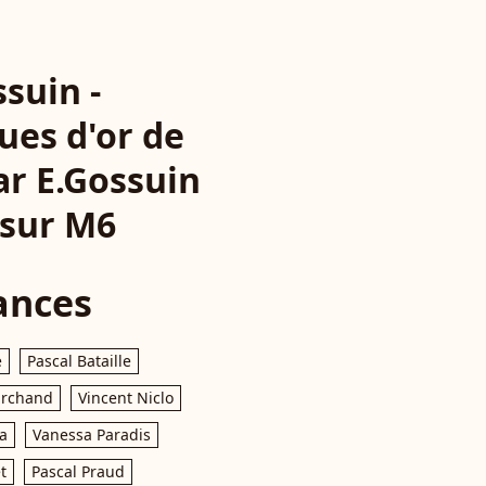
ssuin -
ues d'or de
ar E.Gossuin
 sur M6
ances
e
Pascal Bataille
archand
Vincent Niclo
a
Vanessa Paradis
t
Pascal Praud