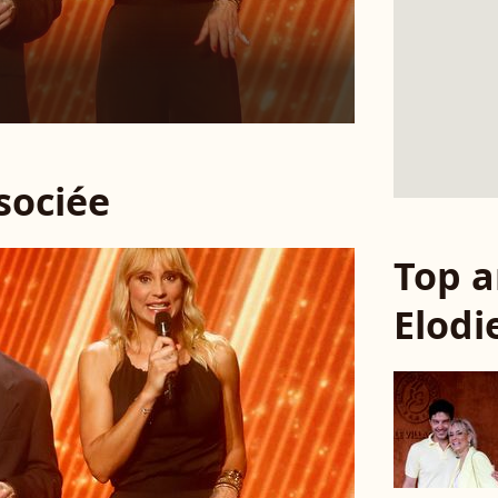
ssociée
Top a
Elodi