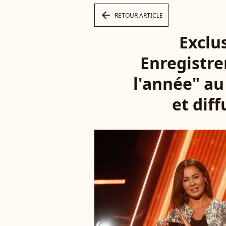
arrow_left
RETOUR ARTICLE
Exclus
Enregistre
l'année" au
et dif