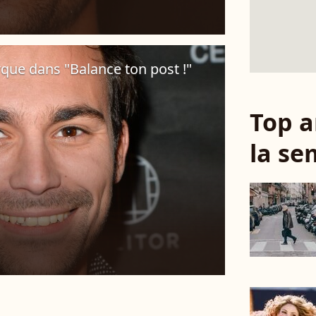
ue dans "Balance ton post !"
Top a
la se