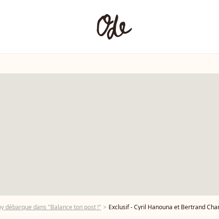
 débarque dans "Balance ton post !"
Exclusif - Cyril Hanouna et Bertrand Chameroy - Conference de pre