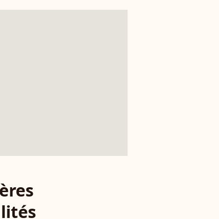
ères
lités