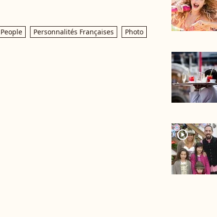
People
Personnalités Françaises
Photo
player2