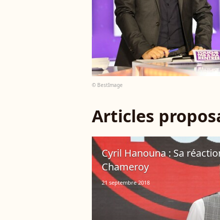
© BestImage
Articles propo
Cyril Hanouna : Sa réacti
Chameroy
21 septembre 2018