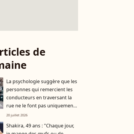
rticles de
maine
La psychologie suggère que les
personnes qui remercient les
conducteurs en traversant la
rue ne le font pas uniquement
par gratitude
20 juillet 2026
Shakira, 49 ans : "Chaque jour,
je mange des œufs ou de