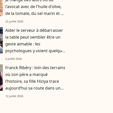
l'avocat avec de l'huile d'olive,
de la tomate, du sel marin et un
smoothie"
22 juillet 2026
Aider le serveur à débarrasser
la table peut sembler être un
geste aimable : les
psychologues y voient quelque
chose de bien plus profond.
6 juillet 2026
Franck Ribéry : loin des terrains
où son père a marqué
l’histoire, sa fille Hiziya trace
aujourd’hui sa route dans un
tout autre univers
12 juillet 2026