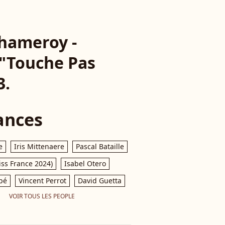
Chameroy -
 "Touche Pas
3.
ances
e
Iris Mittenaere
Pascal Bataille
iss France 2024)
Isabel Otero
pé
Vincent Perrot
David Guetta
VOIR TOUS LES PEOPLE