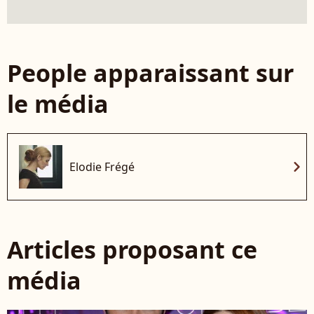
People apparaissant sur
le média
chevron_right
Elodie Frégé
Articles proposant ce
média