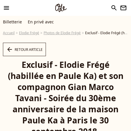
menu
search
newsletter
Billetterie
En privé avec
Accueil
Elodie Frégé
Photos de Elodie Frégé
Exclusif - Elodie Frégé (habillée en Paule Ka) et son compagnon Gian Marco Tavani - Soirée du 30ème anniversaire de la maison Paule Ka à Paris le 30 septembre 2018. © Marc Ausset-Lacroix/Bestimage - Photo
arrow_left
RETOUR ARTICLE
Exclusif - Elodie Frégé
(habillée en Paule Ka) et son
compagnon Gian Marco
Tavani - Soirée du 30ème
anniversaire de la maison
Paule Ka à Paris le 30